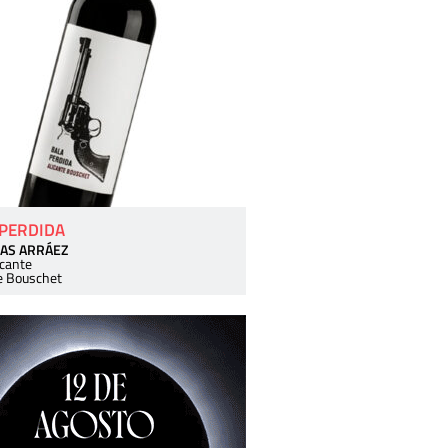
 PERDIDA
AS ARRÁEZ
icante
e Bouschet