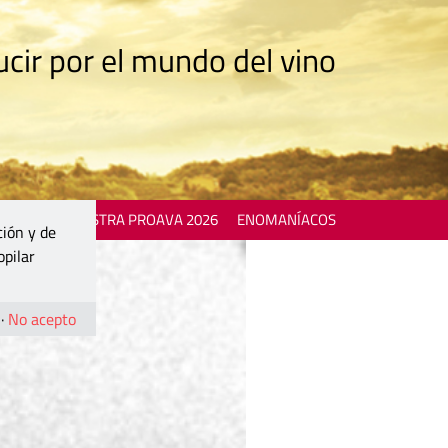
cir por el mundo del vino
 EVENTS
MOSTRA PROAVA 2026
ENOMANÍACOS
ción y de
opilar
·
No acepto