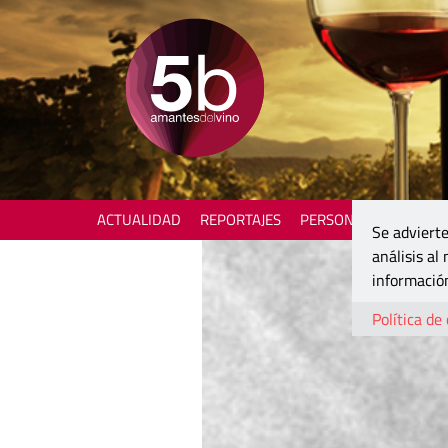
ACTUALIDAD
REPORTAJES
PERSONAJES
ENOTU
Se advierte
análisis al
información
Política de