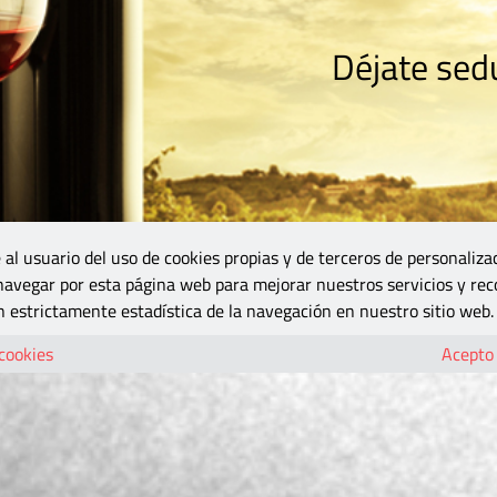
Déjate sedu
RISMO
ZONA DO
VINOS Y MÁS
GASTRONOMÍA
BLOGS
5B
 al usuario del uso de cookies propias y de terceros de personaliza
 navegar por esta página web para mejorar nuestros servicios y rec
 estrictamente estadística de la navegación en nuestro sitio web.
 cookies
Acepto