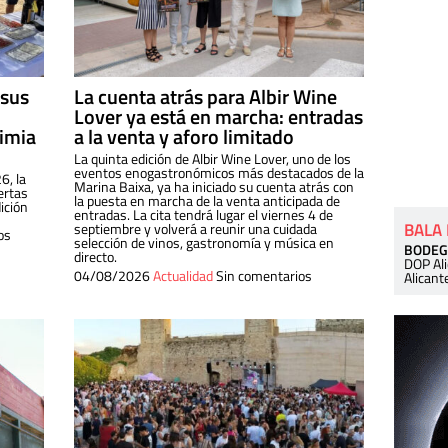
 sus
La cuenta atrás para Albir Wine
Lover ya está en marcha: entradas
dimia
a la venta y aforo limitado
La quinta edición de Albir Wine Lover, uno de los
eventos enogastronómicos más destacados de la
6, la
Marina Baixa, ya ha iniciado su cuenta atrás con
ertas
la puesta en marcha de la venta anticipada de
ición
entradas. La cita tendrá lugar el viernes 4 de
BALA
septiembre y volverá a reunir una cuidada
os
selección de vinos, gastronomía y música en
BODEG
directo.
DOP Al
04/08/2026
Actualidad
Sin comentarios
Alicant