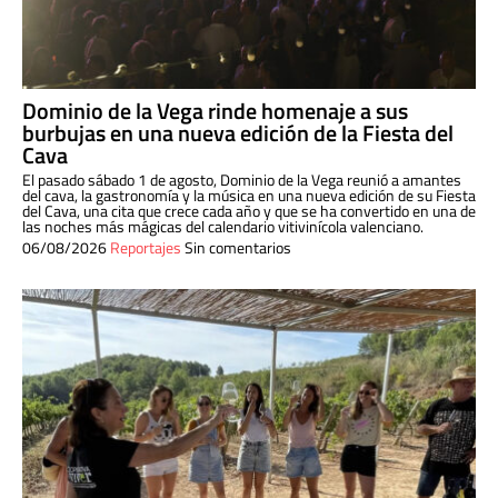
Dominio de la Vega rinde homenaje a sus
burbujas en una nueva edición de la Fiesta del
Cava
El pasado sábado 1 de agosto, Dominio de la Vega reunió a amantes
del cava, la gastronomía y la música en una nueva edición de su Fiesta
del Cava, una cita que crece cada año y que se ha convertido en una de
las noches más mágicas del calendario vitivinícola valenciano.
06/08/2026
Reportajes
Sin comentarios