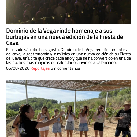
Dominio de la Vega rinde homenaje a sus
burbujas en una nueva edición de la Fiesta del
Cava
El pasado sábado 1 de agosto, Dominio de la Vega reunió a amantes
del cava, la gastronomía y la música en una nueva edición de su Fiesta
del Cava, una cita que crece cada año y que se ha convertido en una de
las noches más mágicas del calendario vitivinícola valenciano.
06/08/2026
Reportajes
Sin comentarios