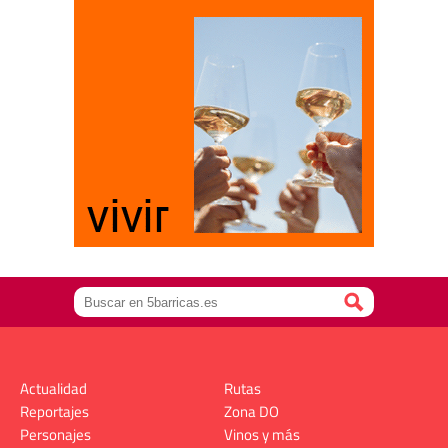
Actualidad
Rutas
Reportajes
Zona DO
Personajes
Vinos y más