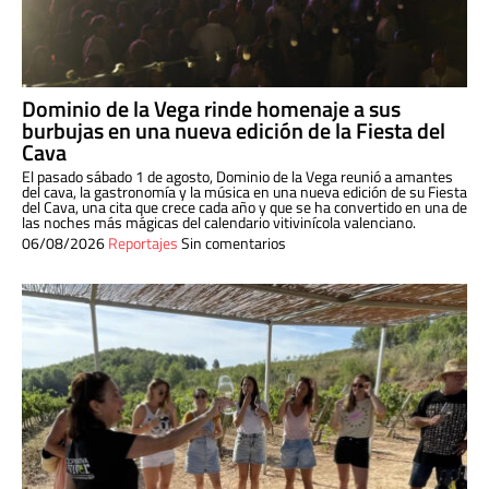
Dominio de la Vega rinde homenaje a sus
burbujas en una nueva edición de la Fiesta del
Cava
El pasado sábado 1 de agosto, Dominio de la Vega reunió a amantes
del cava, la gastronomía y la música en una nueva edición de su Fiesta
del Cava, una cita que crece cada año y que se ha convertido en una de
las noches más mágicas del calendario vitivinícola valenciano.
06/08/2026
Reportajes
Sin comentarios