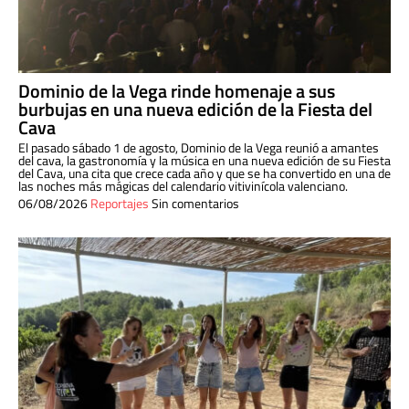
Dominio de la Vega rinde homenaje a sus
burbujas en una nueva edición de la Fiesta del
Cava
El pasado sábado 1 de agosto, Dominio de la Vega reunió a amantes
del cava, la gastronomía y la música en una nueva edición de su Fiesta
del Cava, una cita que crece cada año y que se ha convertido en una de
las noches más mágicas del calendario vitivinícola valenciano.
06/08/2026
Reportajes
Sin comentarios