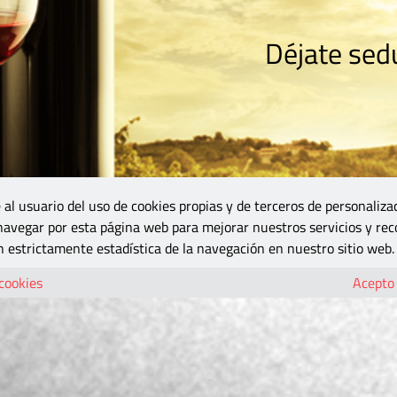
Déjate sedu
RISMO
ZONA DO
VINOS Y MÁS
GASTRONOMÍA
BLOGS
5B
 al usuario del uso de cookies propias y de terceros de personaliza
 navegar por esta página web para mejorar nuestros servicios y rec
 estrictamente estadística de la navegación en nuestro sitio web.
 cookies
Acepto