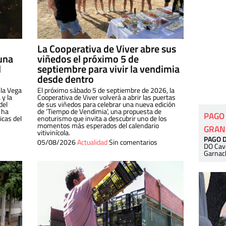
La Cooperativa de Viver abre sus
una
viñedos el próximo 5 de
l
septiembre para vivir la vendimia
desde dentro
 la Vega
El próximo sábado 5 de septiembre de 2026, la
 y la
Cooperativa de Viver volverá a abrir las puertas
del
de sus viñedos para celebrar una nueva edición
 ha
de ‘Tiempo de Vendimia’, una propuesta de
PAGO
cas del
enoturismo que invita a descubrir uno de los
momentos más esperados del calendario
GRAN
vitivinícola.
PAGO 
05/08/2026
Actualidad
Sin comentarios
DO Cav
Garnac