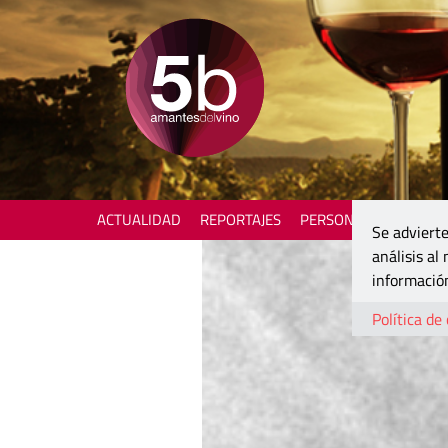
ACTUALIDAD
REPORTAJES
PERSONAJES
ENOTU
Se advierte
análisis al
información
Política de