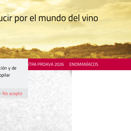
cir por el mundo del vino
 EVENTS
MOSTRA PROAVA 2026
ENOMANÍACOS
ción y de
opilar
·
No acepto