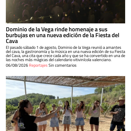
Dominio de la Vega rinde homenaje a sus
burbujas en una nueva edición de la Fiesta del
Cava
El pasado sábado 1 de agosto, Dominio de la Vega reunió a amantes
del cava, la gastronomía y la música en una nueva edición de su Fiesta
del Cava, una cita que crece cada año y que se ha convertido en una de
las noches más mágicas del calendario vitivinícola valenciano.
06/08/2026
Reportajes
Sin comentarios