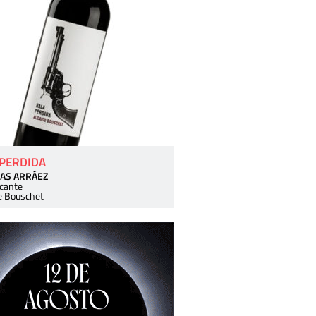
 PERDIDA
AS ARRÁEZ
icante
e Bouschet