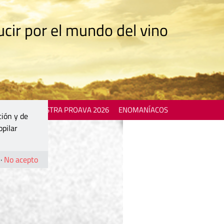
cir por el mundo del vino
 EVENTS
MOSTRA PROAVA 2026
ENOMANÍACOS
ción y de
opilar
·
No acepto