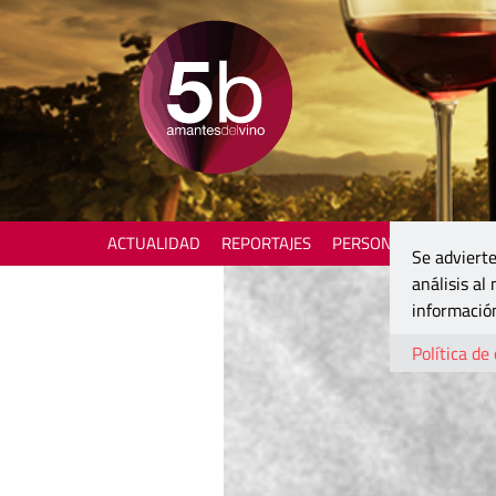
ACTUALIDAD
REPORTAJES
PERSONAJES
ENOTU
Se advierte
análisis al
información
Política de