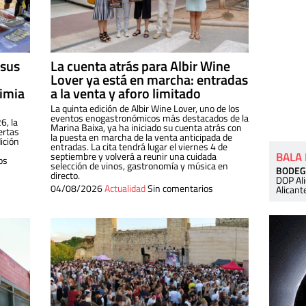
 sus
La cuenta atrás para Albir Wine
Lover ya está en marcha: entradas
dimia
a la venta y aforo limitado
La quinta edición de Albir Wine Lover, uno de los
eventos enogastronómicos más destacados de la
6, la
Marina Baixa, ya ha iniciado su cuenta atrás con
ertas
la puesta en marcha de la venta anticipada de
ición
entradas. La cita tendrá lugar el viernes 4 de
BALA
septiembre y volverá a reunir una cuidada
os
selección de vinos, gastronomía y música en
BODEG
directo.
DOP Al
04/08/2026
Actualidad
Sin comentarios
Alicant