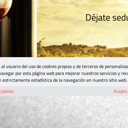
Déjate sedu
RISMO
ZONA DO
VINOS Y MÁS
GASTRONOMÍA
BLOGS
5B
 al usuario del uso de cookies propias y de terceros de personaliza
 navegar por esta página web para mejorar nuestros servicios y rec
 estrictamente estadística de la navegación en nuestro sitio web.
 cookies
Acepto