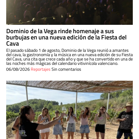
Dominio de la Vega rinde homenaje a sus
burbujas en una nueva edición de la Fiesta del
Cava
El pasado sábado 1 de agosto, Dominio de la Vega reunió a amantes
del cava, la gastronomía y la música en una nueva edición de su Fiesta
del Cava, una cita que crece cada año y que se ha convertido en una de
las noches más mágicas del calendario vitivinícola valenciano.
06/08/2026
Reportajes
Sin comentarios