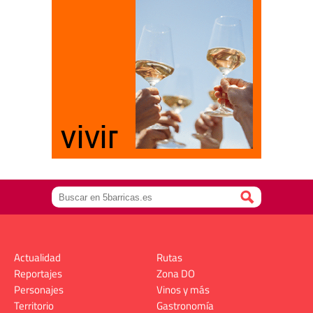
Actualidad
Rutas
Reportajes
Zona DO
Personajes
Vinos y más
Territorio
Gastronomía