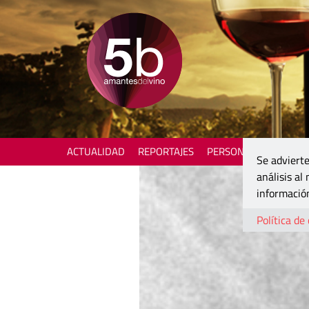
ACTUALIDAD
REPORTAJES
PERSONAJES
ENOTU
Se advierte
análisis al
información
Política de