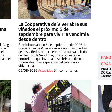
La Cooperativa de Viver abre sus
una
viñedos el próximo 5 de
l
septiembre para vivir la vendimia
desde dentro
 la Vega
El próximo sábado 5 de septiembre de 2026, la
 y la
Cooperativa de Viver volverá a abrir las puertas
del
de sus viñedos para celebrar una nueva edición
 ha
de ‘Tiempo de Vendimia’, una propuesta de
PAGO
cas del
enoturismo que invita a descubrir uno de los
momentos más esperados del calendario
GRAN
vitivinícola.
PAGO 
05/08/2026
Actualidad
Sin comentarios
DO Cav
Garnac