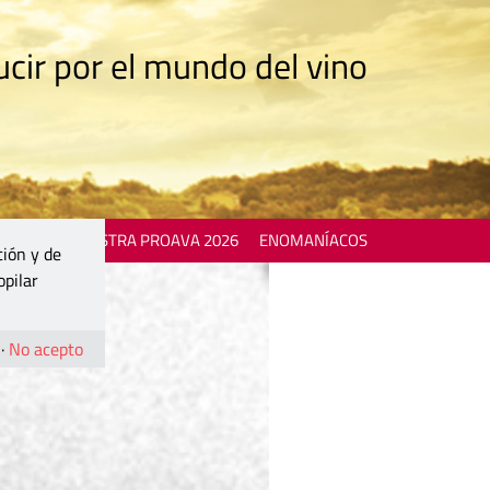
cir por el mundo del vino
 EVENTS
MOSTRA PROAVA 2026
ENOMANÍACOS
ción y de
opilar
·
No acepto