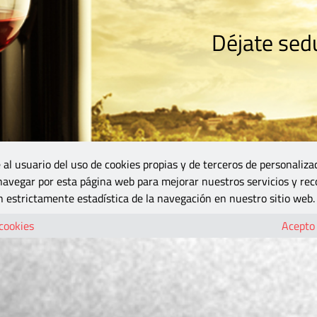
Déjate sedu
RISMO
ZONA DO
VINOS Y MÁS
GASTRONOMÍA
BLOGS
5B
 al usuario del uso de cookies propias y de terceros de personaliza
 navegar por esta página web para mejorar nuestros servicios y rec
 estrictamente estadística de la navegación en nuestro sitio web.
 cookies
Acepto