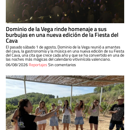
Dominio de la Vega rinde homenaje a sus
burbujas en una nueva edición de la Fiesta del
Cava
El pasado sábado 1 de agosto, Dominio de la Vega reunió a amantes
del cava, la gastronomía y la música en una nueva edición de su Fiesta
del Cava, una cita que crece cada año y que se ha convertido en una de
las noches más mágicas del calendario vitivinícola valenciano.
06/08/2026
Reportajes
Sin comentarios