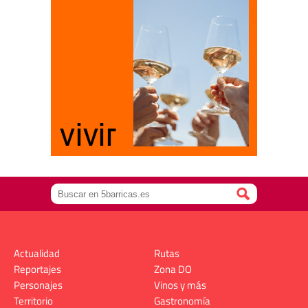
Actualidad
Rutas
Reportajes
Zona DO
Personajes
Vinos y más
Territorio
Gastronomía