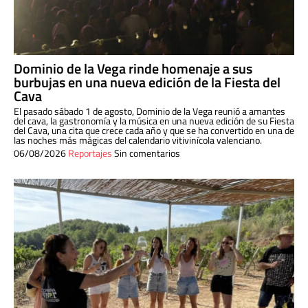
Dominio de la Vega rinde homenaje a sus
burbujas en una nueva edición de la Fiesta del
Cava
El pasado sábado 1 de agosto, Dominio de la Vega reunió a amantes
del cava, la gastronomía y la música en una nueva edición de su Fiesta
del Cava, una cita que crece cada año y que se ha convertido en una de
las noches más mágicas del calendario vitivinícola valenciano.
06/08/2026
Reportajes
Sin comentarios