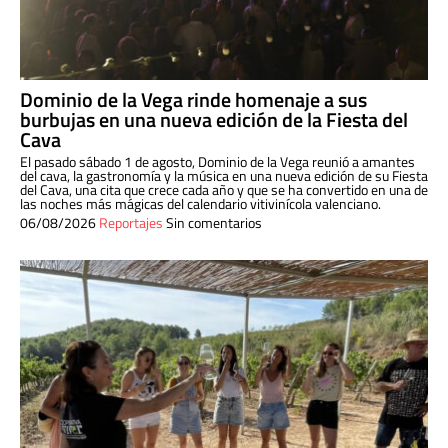
Dominio de la Vega rinde homenaje a sus
burbujas en una nueva edición de la Fiesta del
Cava
El pasado sábado 1 de agosto, Dominio de la Vega reunió a amantes
del cava, la gastronomía y la música en una nueva edición de su Fiesta
del Cava, una cita que crece cada año y que se ha convertido en una de
las noches más mágicas del calendario vitivinícola valenciano.
06/08/2026
Reportajes
Sin comentarios