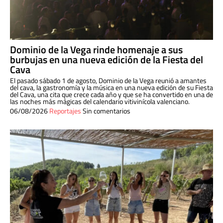
Dominio de la Vega rinde homenaje a sus
burbujas en una nueva edición de la Fiesta del
Cava
El pasado sábado 1 de agosto, Dominio de la Vega reunió a amantes
del cava, la gastronomía y la música en una nueva edición de su Fiesta
del Cava, una cita que crece cada año y que se ha convertido en una de
las noches más mágicas del calendario vitivinícola valenciano.
06/08/2026
Reportajes
Sin comentarios