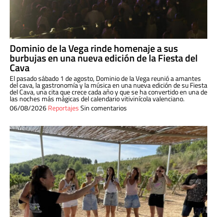
Dominio de la Vega rinde homenaje a sus
burbujas en una nueva edición de la Fiesta del
Cava
El pasado sábado 1 de agosto, Dominio de la Vega reunió a amantes
del cava, la gastronomía y la música en una nueva edición de su Fiesta
del Cava, una cita que crece cada año y que se ha convertido en una de
las noches más mágicas del calendario vitivinícola valenciano.
06/08/2026
Reportajes
Sin comentarios