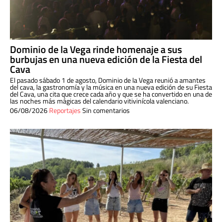
Dominio de la Vega rinde homenaje a sus
burbujas en una nueva edición de la Fiesta del
Cava
El pasado sábado 1 de agosto, Dominio de la Vega reunió a amantes
del cava, la gastronomía y la música en una nueva edición de su Fiesta
del Cava, una cita que crece cada año y que se ha convertido en una de
las noches más mágicas del calendario vitivinícola valenciano.
06/08/2026
Reportajes
Sin comentarios