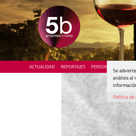
ACTUALIDAD
REPORTAJES
PERSONAJES
ENOTU
Se advierte
análisis al
información
Política de