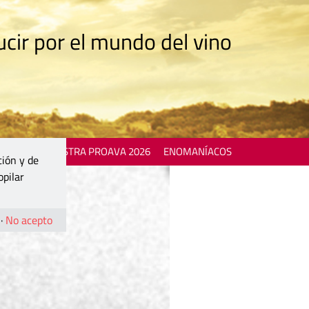
cir por el mundo del vino
 EVENTS
MOSTRA PROAVA 2026
ENOMANÍACOS
ción y de
opilar
·
No acepto