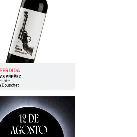
 PERDIDA
AS ARRÁEZ
icante
e Bouschet