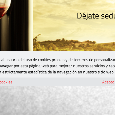
Déjate sedu
RISMO
ZONA DO
VINOS Y MÁS
GASTRONOMÍA
BLOGS
5B
 al usuario del uso de cookies propias y de terceros de personaliza
 navegar por esta página web para mejorar nuestros servicios y rec
 estrictamente estadística de la navegación en nuestro sitio web.
 cookies
Acepto