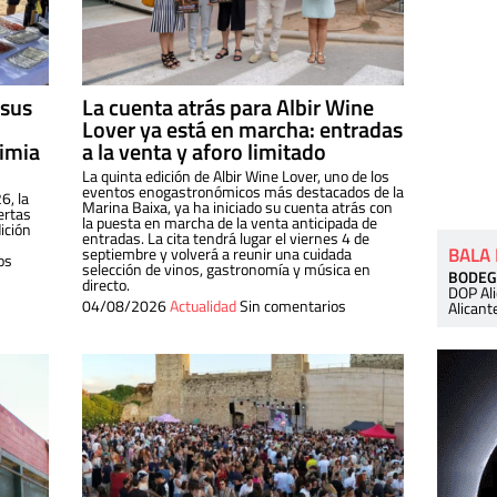
 sus
La cuenta atrás para Albir Wine
Lover ya está en marcha: entradas
dimia
a la venta y aforo limitado
La quinta edición de Albir Wine Lover, uno de los
eventos enogastronómicos más destacados de la
6, la
Marina Baixa, ya ha iniciado su cuenta atrás con
ertas
la puesta en marcha de la venta anticipada de
ición
entradas. La cita tendrá lugar el viernes 4 de
BALA
septiembre y volverá a reunir una cuidada
os
selección de vinos, gastronomía y música en
BODEG
directo.
DOP Al
04/08/2026
Actualidad
Sin comentarios
Alicant