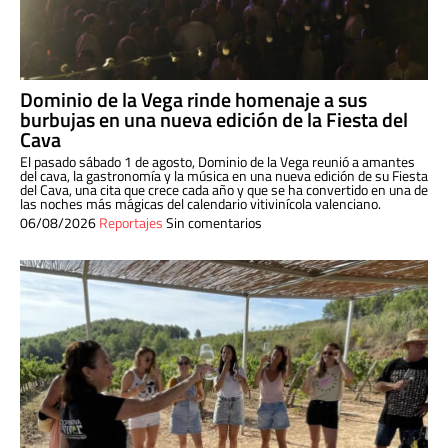
Dominio de la Vega rinde homenaje a sus
burbujas en una nueva edición de la Fiesta del
Cava
El pasado sábado 1 de agosto, Dominio de la Vega reunió a amantes
del cava, la gastronomía y la música en una nueva edición de su Fiesta
del Cava, una cita que crece cada año y que se ha convertido en una de
las noches más mágicas del calendario vitivinícola valenciano.
06/08/2026
Reportajes
Sin comentarios