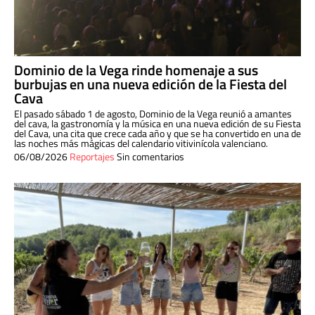
Dominio de la Vega rinde homenaje a sus
burbujas en una nueva edición de la Fiesta del
Cava
El pasado sábado 1 de agosto, Dominio de la Vega reunió a amantes
del cava, la gastronomía y la música en una nueva edición de su Fiesta
del Cava, una cita que crece cada año y que se ha convertido en una de
las noches más mágicas del calendario vitivinícola valenciano.
06/08/2026
Reportajes
Sin comentarios