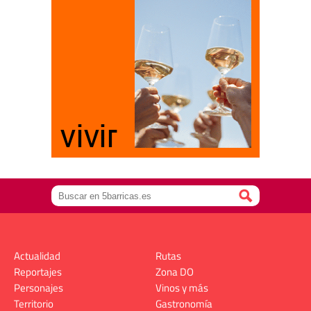
Actualidad
Rutas
Reportajes
Zona DO
Personajes
Vinos y más
Territorio
Gastronomía