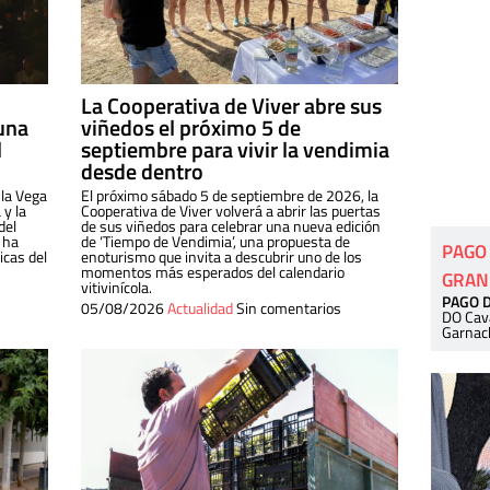
La Cooperativa de Viver abre sus
una
viñedos el próximo 5 de
l
septiembre para vivir la vendimia
desde dentro
 la Vega
El próximo sábado 5 de septiembre de 2026, la
 y la
Cooperativa de Viver volverá a abrir las puertas
del
de sus viñedos para celebrar una nueva edición
 ha
de ‘Tiempo de Vendimia’, una propuesta de
PAGO
cas del
enoturismo que invita a descubrir uno de los
momentos más esperados del calendario
GRAN
vitivinícola.
PAGO 
05/08/2026
Actualidad
Sin comentarios
DO Cav
Garnac