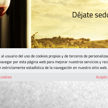
Déjate sedu
RISMO
ZONA DO
VINOS Y MÁS
GASTRONOMÍA
BLOGS
5B
 al usuario del uso de cookies propias y de terceros de personaliza
 navegar por esta página web para mejorar nuestros servicios y rec
 estrictamente estadística de la navegación en nuestro sitio web.
 cookies
Acepto