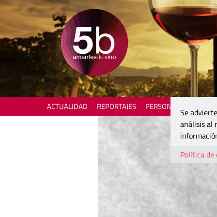
ACTUALIDAD
REPORTAJES
PERSONAJES
ENOTU
Se advierte
análisis al
información
Política de