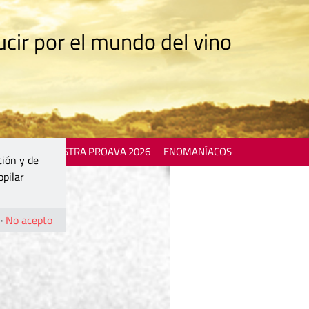
cir por el mundo del vino
 EVENTS
MOSTRA PROAVA 2026
ENOMANÍACOS
ción y de
opilar
·
No acepto