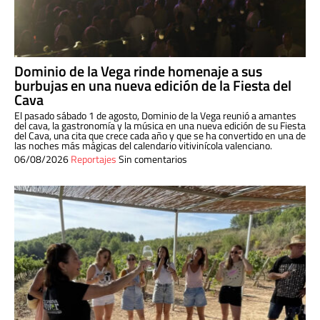
Dominio de la Vega rinde homenaje a sus
burbujas en una nueva edición de la Fiesta del
Cava
El pasado sábado 1 de agosto, Dominio de la Vega reunió a amantes
del cava, la gastronomía y la música en una nueva edición de su Fiesta
del Cava, una cita que crece cada año y que se ha convertido en una de
las noches más mágicas del calendario vitivinícola valenciano.
06/08/2026
Reportajes
Sin comentarios