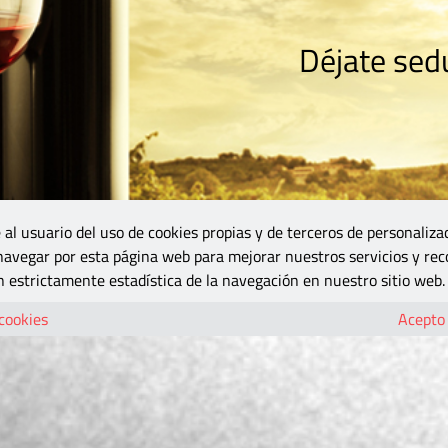
Déjate sedu
RISMO
ZONA DO
VINOS Y MÁS
GASTRONOMÍA
BLOGS
5B
 al usuario del uso de cookies propias y de terceros de personaliza
 navegar por esta página web para mejorar nuestros servicios y rec
 estrictamente estadística de la navegación en nuestro sitio web.
 cookies
Acepto