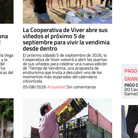
La Cooperativa de Viver abre sus
una
viñedos el próximo 5 de
l
septiembre para vivir la vendimia
desde dentro
 la Vega
El próximo sábado 5 de septiembre de 2026, la
 y la
Cooperativa de Viver volverá a abrir las puertas
del
de sus viñedos para celebrar una nueva edición
 ha
de ‘Tiempo de Vendimia’, una propuesta de
PAGO
cas del
enoturismo que invita a descubrir uno de los
momentos más esperados del calendario
GRAN
vitivinícola.
PAGO 
05/08/2026
Actualidad
Sin comentarios
DO Cav
Garnac