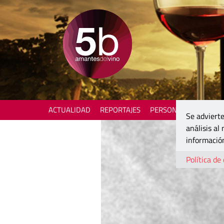
ACTUALIDAD
REPORTAJES
PERSONAJES
ENOTU
Se advierte
análisis al
información
Política de