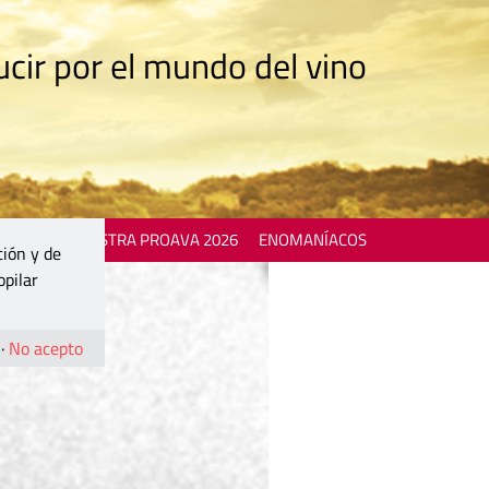
cir por el mundo del vino
 EVENTS
MOSTRA PROAVA 2026
ENOMANÍACOS
ción y de
opilar
·
No acepto