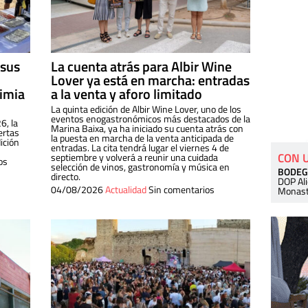
 sus
La cuenta atrás para Albir Wine
Lover ya está en marcha: entradas
dimia
a la venta y aforo limitado
La quinta edición de Albir Wine Lover, uno de los
eventos enogastronómicos más destacados de la
6, la
Marina Baixa, ya ha iniciado su cuenta atrás con
ertas
la puesta en marcha de la venta anticipada de
ición
entradas. La cita tendrá lugar el viernes 4 de
CON 
septiembre y volverá a reunir una cuidada
os
selección de vinos, gastronomía y música en
BODEG
directo.
DOP Al
04/08/2026
Actualidad
Sin comentarios
Monast