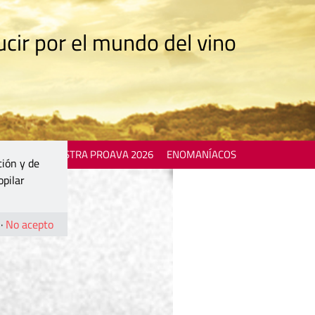
cir por el mundo del vino
 EVENTS
MOSTRA PROAVA 2026
ENOMANÍACOS
ción y de
opilar
·
No acepto