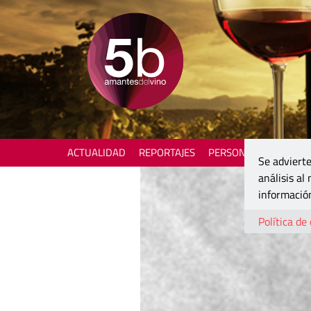
ACTUALIDAD
REPORTAJES
PERSONAJES
ENOTU
Se advierte
análisis al
información
Política de