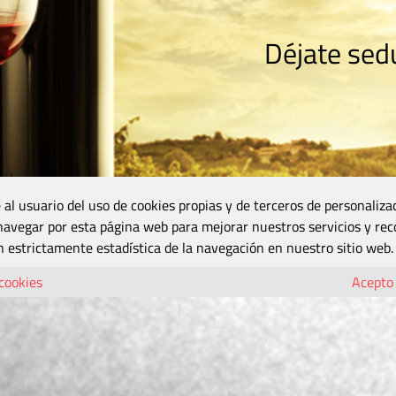
Déjate sedu
RISMO
ZONA DO
VINOS Y MÁS
GASTRONOMÍA
BLOGS
5B
 al usuario del uso de cookies propias y de terceros de personaliza
 navegar por esta página web para mejorar nuestros servicios y rec
 estrictamente estadística de la navegación en nuestro sitio web.
 cookies
Acepto