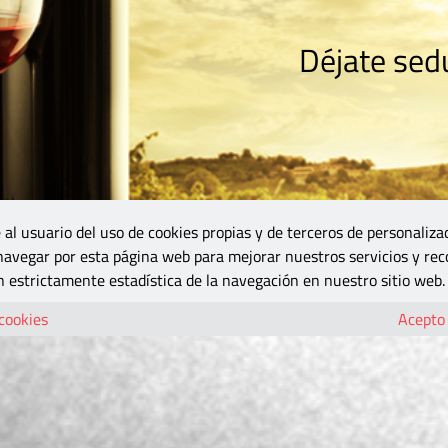
Déjate sedu
RISMO
ZONA DO
VINOS Y MÁS
GASTRONOMÍA
BLOGS
5B
 al usuario del uso de cookies propias y de terceros de personaliza
 navegar por esta página web para mejorar nuestros servicios y rec
 estrictamente estadística de la navegación en nuestro sitio web.
 cookies
Acepto