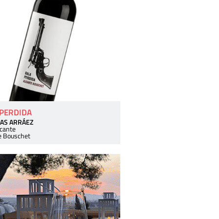
 PERDIDA
AS ARRÁEZ
icante
e Bouschet