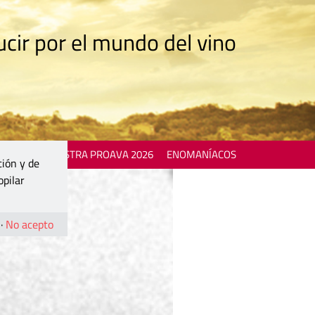
cir por el mundo del vino
 EVENTS
MOSTRA PROAVA 2026
ENOMANÍACOS
ción y de
opilar
·
No acepto