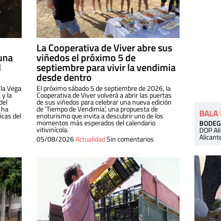
La Cooperativa de Viver abre sus
una
viñedos el próximo 5 de
l
septiembre para vivir la vendimia
desde dentro
 la Vega
El próximo sábado 5 de septiembre de 2026, la
 y la
Cooperativa de Viver volverá a abrir las puertas
del
de sus viñedos para celebrar una nueva edición
 ha
de ‘Tiempo de Vendimia’, una propuesta de
BALA
cas del
enoturismo que invita a descubrir uno de los
momentos más esperados del calendario
BODEG
vitivinícola.
DOP Al
Alicant
05/08/2026
Actualidad
Sin comentarios