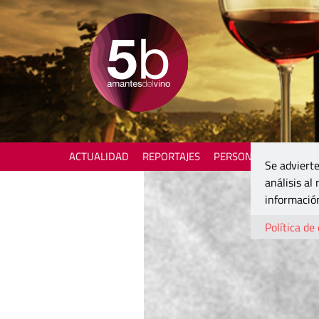
ACTUALIDAD
REPORTAJES
PERSONAJES
ENOTU
Se advierte
análisis al
información
Política de