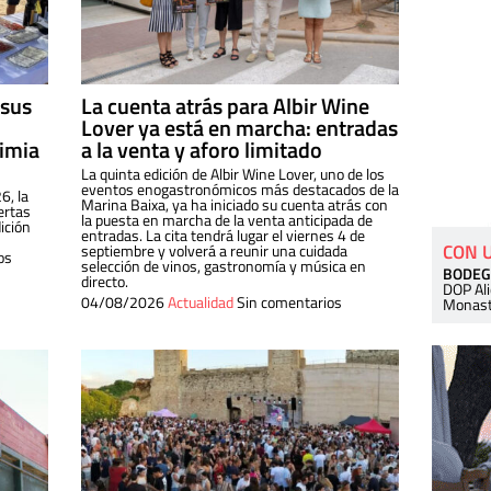
 sus
La cuenta atrás para Albir Wine
Lover ya está en marcha: entradas
dimia
a la venta y aforo limitado
La quinta edición de Albir Wine Lover, uno de los
eventos enogastronómicos más destacados de la
6, la
Marina Baixa, ya ha iniciado su cuenta atrás con
ertas
la puesta en marcha de la venta anticipada de
ición
entradas. La cita tendrá lugar el viernes 4 de
CON 
septiembre y volverá a reunir una cuidada
os
selección de vinos, gastronomía y música en
BODEG
directo.
DOP Al
04/08/2026
Actualidad
Sin comentarios
Monast