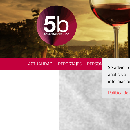
ACTUALIDAD
REPORTAJES
PERSONAJES
ENOTU
Se advierte
análisis al
información
Política de