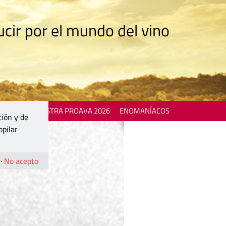
cir por el mundo del vino
 EVENTS
MOSTRA PROAVA 2026
ENOMANÍACOS
ción y de
opilar
·
No acepto