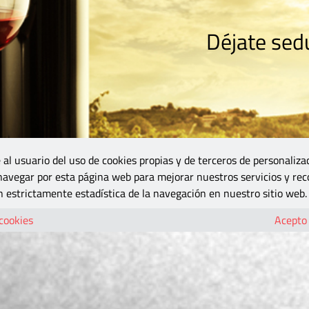
Déjate sedu
RISMO
ZONA DO
VINOS Y MÁS
GASTRONOMÍA
BLOGS
5B
 al usuario del uso de cookies propias y de terceros de personaliza
 navegar por esta página web para mejorar nuestros servicios y rec
 estrictamente estadística de la navegación en nuestro sitio web.
 cookies
Acepto