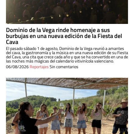
Dominio de la Vega rinde homenaje a sus
burbujas en una nueva edición de la Fiesta del
Cava
El pasado sábado 1 de agosto, Dominio de la Vega reunió a amantes
del cava, la gastronomía y la música en una nueva edición de su Fiesta
del Cava, una cita que crece cada año y que se ha convertido en una de
las noches más mágicas del calendario vitivinícola valenciano.
06/08/2026
Reportajes
Sin comentarios