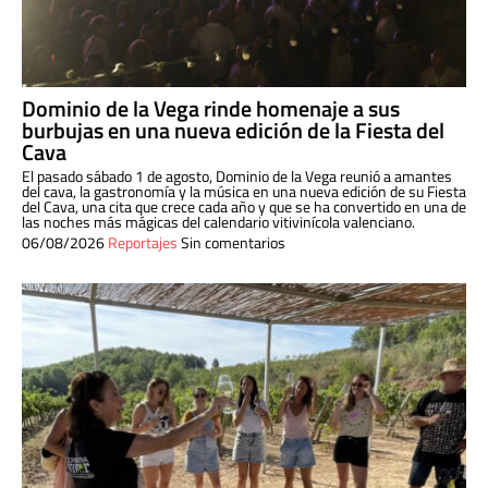
Dominio de la Vega rinde homenaje a sus
burbujas en una nueva edición de la Fiesta del
Cava
El pasado sábado 1 de agosto, Dominio de la Vega reunió a amantes
del cava, la gastronomía y la música en una nueva edición de su Fiesta
del Cava, una cita que crece cada año y que se ha convertido en una de
las noches más mágicas del calendario vitivinícola valenciano.
06/08/2026
Reportajes
Sin comentarios