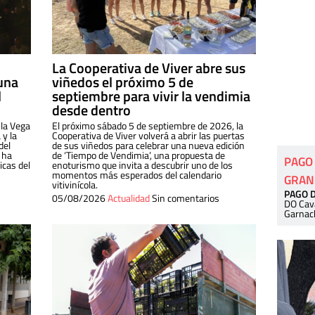
La Cooperativa de Viver abre sus
una
viñedos el próximo 5 de
l
septiembre para vivir la vendimia
desde dentro
 la Vega
El próximo sábado 5 de septiembre de 2026, la
 y la
Cooperativa de Viver volverá a abrir las puertas
del
de sus viñedos para celebrar una nueva edición
 ha
de ‘Tiempo de Vendimia’, una propuesta de
PAGO
cas del
enoturismo que invita a descubrir uno de los
momentos más esperados del calendario
GRAN
vitivinícola.
PAGO 
05/08/2026
Actualidad
Sin comentarios
DO Cav
Garnac