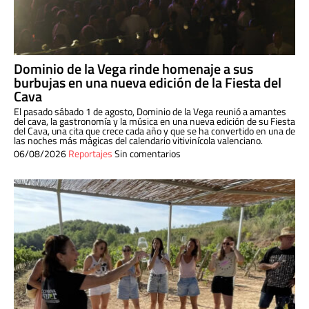
Dominio de la Vega rinde homenaje a sus
burbujas en una nueva edición de la Fiesta del
Cava
El pasado sábado 1 de agosto, Dominio de la Vega reunió a amantes
del cava, la gastronomía y la música en una nueva edición de su Fiesta
del Cava, una cita que crece cada año y que se ha convertido en una de
las noches más mágicas del calendario vitivinícola valenciano.
06/08/2026
Reportajes
Sin comentarios