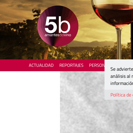
ACTUALIDAD
REPORTAJES
PERSONAJES
ENOTU
Se advierte
análisis al
información
Política de