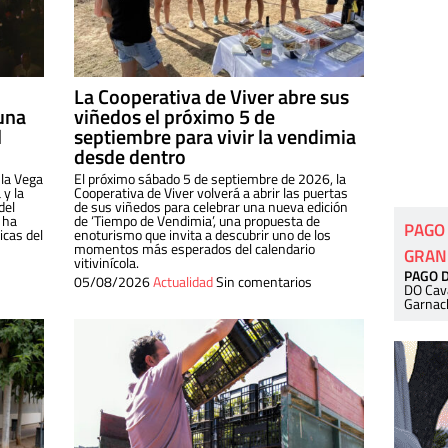
La Cooperativa de Viver abre sus
una
viñedos el próximo 5 de
l
septiembre para vivir la vendimia
desde dentro
 la Vega
El próximo sábado 5 de septiembre de 2026, la
 y la
Cooperativa de Viver volverá a abrir las puertas
del
de sus viñedos para celebrar una nueva edición
 ha
de ‘Tiempo de Vendimia’, una propuesta de
PAGO
cas del
enoturismo que invita a descubrir uno de los
momentos más esperados del calendario
GRAN
vitivinícola.
PAGO 
05/08/2026
Actualidad
Sin comentarios
DO Cav
Garnac