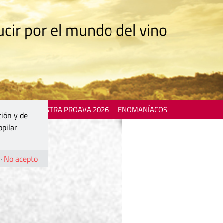
cir por el mundo del vino
 EVENTS
MOSTRA PROAVA 2026
ENOMANÍACOS
ción y de
opilar
·
No acepto