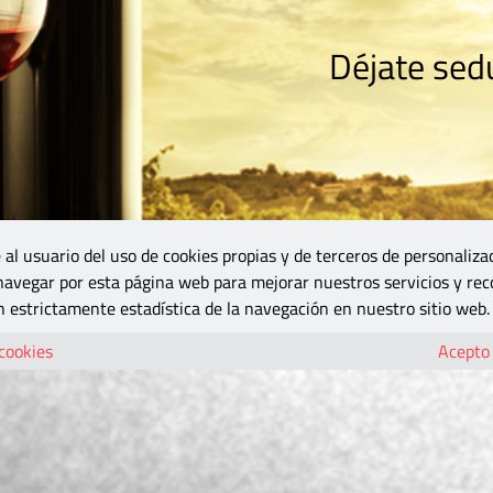
Déjate sedu
RISMO
ZONA DO
VINOS Y MÁS
GASTRONOMÍA
BLOGS
5B
 al usuario del uso de cookies propias y de terceros de personaliza
 navegar por esta página web para mejorar nuestros servicios y rec
 estrictamente estadística de la navegación en nuestro sitio web.
 cookies
Acepto