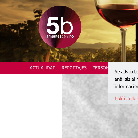
ACTUALIDAD
REPORTAJES
PERSONAJES
ENOTU
Se advierte
análisis al
información
Política de