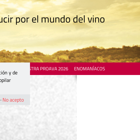
cir por el mundo del vino
 EVENTS
MOSTRA PROAVA 2026
ENOMANÍACOS
ción y de
opilar
·
No acepto