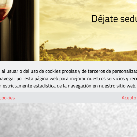
Déjate sedu
RISMO
ZONA DO
VINOS Y MÁS
GASTRONOMÍA
BLOGS
5B
 al usuario del uso de cookies propias y de terceros de personaliza
 navegar por esta página web para mejorar nuestros servicios y rec
 estrictamente estadística de la navegación en nuestro sitio web.
 cookies
Acepto