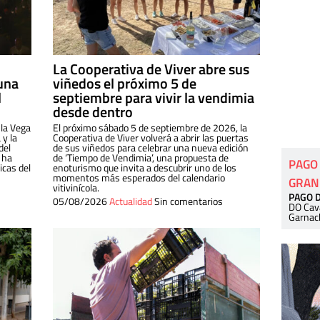
La Cooperativa de Viver abre sus
una
viñedos el próximo 5 de
l
septiembre para vivir la vendimia
desde dentro
 la Vega
El próximo sábado 5 de septiembre de 2026, la
 y la
Cooperativa de Viver volverá a abrir las puertas
del
de sus viñedos para celebrar una nueva edición
 ha
de ‘Tiempo de Vendimia’, una propuesta de
PAGO
cas del
enoturismo que invita a descubrir uno de los
momentos más esperados del calendario
GRAN
vitivinícola.
PAGO 
05/08/2026
Actualidad
Sin comentarios
DO Cav
Garnac