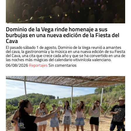
Dominio de la Vega rinde homenaje a sus
burbujas en una nueva edición de la Fiesta del
Cava
El pasado sábado 1 de agosto, Dominio de la Vega reunió a amantes
del cava, la gastronomía y la música en una nueva edición de su Fiesta
del Cava, una cita que crece cada año y que se ha convertido en una de
las noches más mágicas del calendario vitivinícola valenciano.
06/08/2026
Reportajes
Sin comentarios