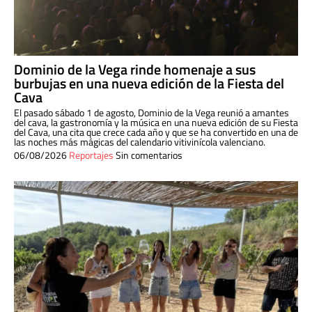
Dominio de la Vega rinde homenaje a sus
burbujas en una nueva edición de la Fiesta del
Cava
El pasado sábado 1 de agosto, Dominio de la Vega reunió a amantes
del cava, la gastronomía y la música en una nueva edición de su Fiesta
del Cava, una cita que crece cada año y que se ha convertido en una de
las noches más mágicas del calendario vitivinícola valenciano.
06/08/2026
Reportajes
Sin comentarios