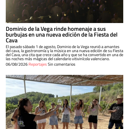
Dominio de la Vega rinde homenaje a sus
burbujas en una nueva edición de la Fiesta del
Cava
El pasado sábado 1 de agosto, Dominio de la Vega reunió a amantes
del cava, la gastronomía y la música en una nueva edición de su Fiesta
del Cava, una cita que crece cada año y que se ha convertido en una de
las noches más mágicas del calendario vitivinícola valenciano.
06/08/2026
Reportajes
Sin comentarios