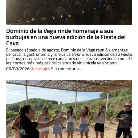
Dominio de la Vega rinde homenaje a sus
burbujas en una nueva edición de la Fiesta del
Cava
El pasado sábado 1 de agosto, Dominio de la Vega reunió a amantes
del cava, la gastronomía y la música en una nueva edición de su Fiesta
del Cava, una cita que crece cada año y que se ha convertido en una de
las noches más mágicas del calendario vitivinícola valenciano.
06/08/2026
Reportajes
Sin comentarios