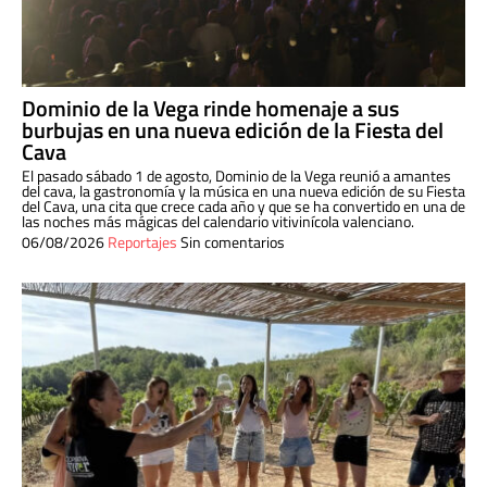
Dominio de la Vega rinde homenaje a sus
burbujas en una nueva edición de la Fiesta del
Cava
El pasado sábado 1 de agosto, Dominio de la Vega reunió a amantes
del cava, la gastronomía y la música en una nueva edición de su Fiesta
del Cava, una cita que crece cada año y que se ha convertido en una de
las noches más mágicas del calendario vitivinícola valenciano.
06/08/2026
Reportajes
Sin comentarios