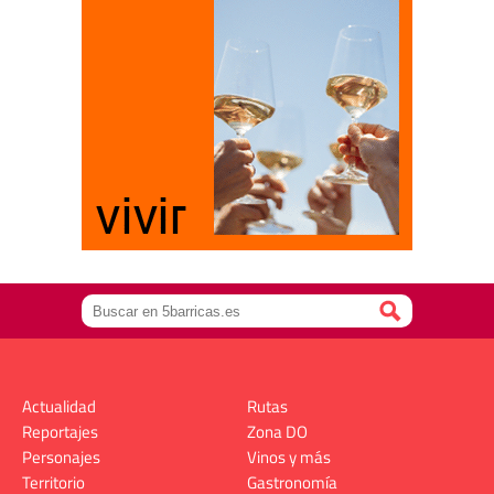
Actualidad
Rutas
Reportajes
Zona DO
Personajes
Vinos y más
Territorio
Gastronomía