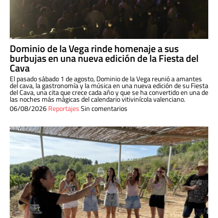
Dominio de la Vega rinde homenaje a sus
burbujas en una nueva edición de la Fiesta del
Cava
El pasado sábado 1 de agosto, Dominio de la Vega reunió a amantes
del cava, la gastronomía y la música en una nueva edición de su Fiesta
del Cava, una cita que crece cada año y que se ha convertido en una de
las noches más mágicas del calendario vitivinícola valenciano.
06/08/2026
Reportajes
Sin comentarios