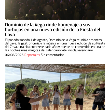
Dominio de la Vega rinde homenaje a sus
burbujas en una nueva edición de la Fiesta del
Cava
El pasado sábado 1 de agosto, Dominio de la Vega reunió a amantes
del cava, la gastronomía y la música en una nueva edición de su Fiesta
del Cava, una cita que crece cada año y que se ha convertido en una de
las noches más mágicas del calendario vitivinícola valenciano.
06/08/2026
Reportajes
Sin comentarios