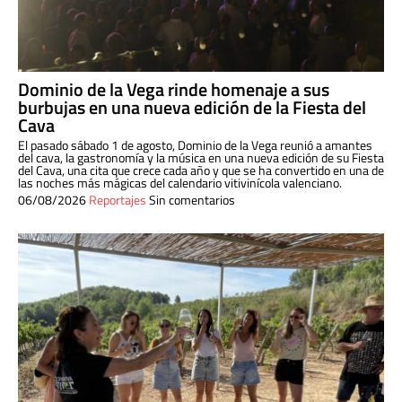
Dominio de la Vega rinde homenaje a sus
burbujas en una nueva edición de la Fiesta del
Cava
El pasado sábado 1 de agosto, Dominio de la Vega reunió a amantes
del cava, la gastronomía y la música en una nueva edición de su Fiesta
del Cava, una cita que crece cada año y que se ha convertido en una de
las noches más mágicas del calendario vitivinícola valenciano.
06/08/2026
Reportajes
Sin comentarios