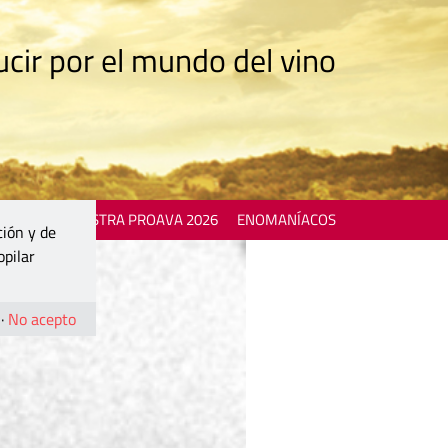
cir por el mundo del vino
 EVENTS
MOSTRA PROAVA 2026
ENOMANÍACOS
ción y de
opilar
·
No acepto