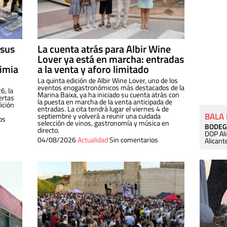
 sus
La cuenta atrás para Albir Wine
Lover ya está en marcha: entradas
dimia
a la venta y aforo limitado
La quinta edición de Albir Wine Lover, uno de los
eventos enogastronómicos más destacados de la
6, la
Marina Baixa, ya ha iniciado su cuenta atrás con
ertas
la puesta en marcha de la venta anticipada de
ición
entradas. La cita tendrá lugar el viernes 4 de
BALA
septiembre y volverá a reunir una cuidada
os
selección de vinos, gastronomía y música en
BODEG
directo.
DOP Al
04/08/2026
Actualidad
Sin comentarios
Alicant