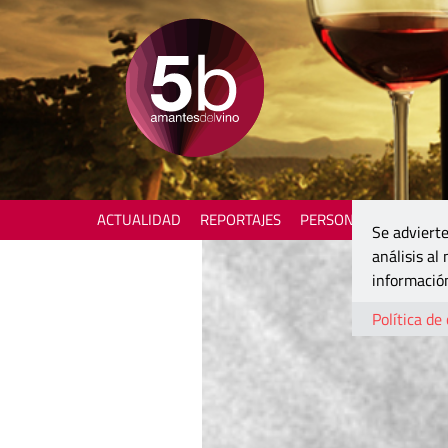
ACTUALIDAD
REPORTAJES
PERSONAJES
ENOTU
Se advierte
análisis al
información
Política de