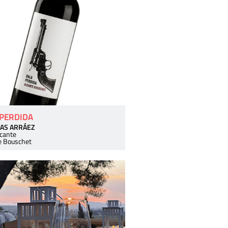
 PERDIDA
AS ARRÁEZ
icante
e Bouschet