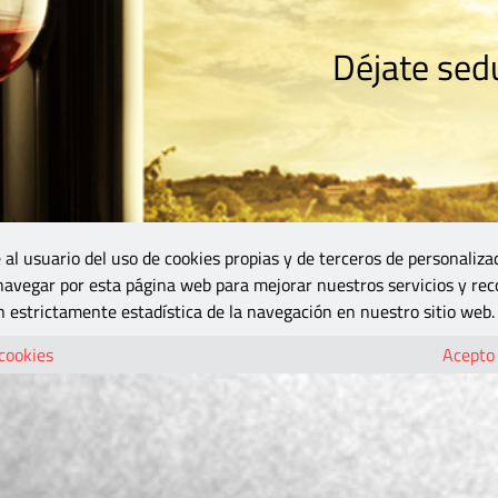
Déjate sedu
RISMO
ZONA DO
VINOS Y MÁS
GASTRONOMÍA
BLOGS
5B
 al usuario del uso de cookies propias y de terceros de personaliza
 navegar por esta página web para mejorar nuestros servicios y rec
 estrictamente estadística de la navegación en nuestro sitio web.
 cookies
Acepto