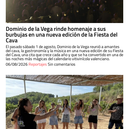
Dominio de la Vega rinde homenaje a sus
burbujas en una nueva edición de la Fiesta del
Cava
El pasado sábado 1 de agosto, Dominio de la Vega reunió a amantes
del cava, la gastronomía y la música en una nueva edición de su Fiesta
del Cava, una cita que crece cada año y que se ha convertido en una de
las noches más mágicas del calendario vitivinícola valenciano.
06/08/2026
Reportajes
Sin comentarios