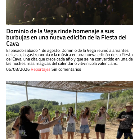
Dominio de la Vega rinde homenaje a sus
burbujas en una nueva edición de la Fiesta del
Cava
El pasado sábado 1 de agosto, Dominio de la Vega reunió a amantes
del cava, la gastronomía y la música en una nueva edición de su Fiesta
del Cava, una cita que crece cada año y que se ha convertido en una de
las noches más mágicas del calendario vitivinícola valenciano.
06/08/2026
Reportajes
Sin comentarios