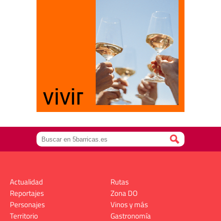
Actualidad
Rutas
Reportajes
Zona DO
Personajes
Vinos y más
Territorio
Gastronomía