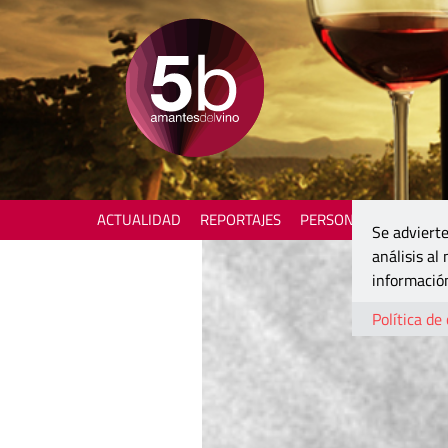
ACTUALIDAD
REPORTAJES
PERSONAJES
ENOTU
Se advierte
análisis al
información
Política de