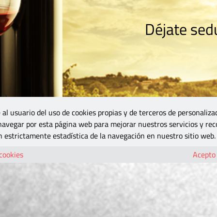
Déjate sedu
RISMO
ZONA DO
VINOS Y MÁS
GASTRONOMÍA
BLOGS
5B
 al usuario del uso de cookies propias y de terceros de personaliza
 navegar por esta página web para mejorar nuestros servicios y rec
 estrictamente estadística de la navegación en nuestro sitio web.
 cookies
Acepto