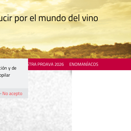
cir por el mundo del vino
 EVENTS
MOSTRA PROAVA 2026
ENOMANÍACOS
ción y de
opilar
·
No acepto