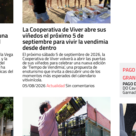
La Cooperativa de Viver abre sus
una
viñedos el próximo 5 de
l
septiembre para vivir la vendimia
desde dentro
 la Vega
El próximo sábado 5 de septiembre de 2026, la
 y la
Cooperativa de Viver volverá a abrir las puertas
del
de sus viñedos para celebrar una nueva edición
 ha
de ‘Tiempo de Vendimia’, una propuesta de
PAGO
cas del
enoturismo que invita a descubrir uno de los
momentos más esperados del calendario
GRAN
vitivinícola.
PAGO 
05/08/2026
Actualidad
Sin comentarios
DO Cav
Garnac