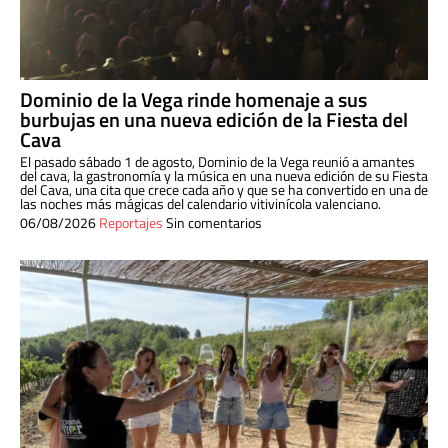
Dominio de la Vega rinde homenaje a sus
burbujas en una nueva edición de la Fiesta del
Cava
El pasado sábado 1 de agosto, Dominio de la Vega reunió a amantes
del cava, la gastronomía y la música en una nueva edición de su Fiesta
del Cava, una cita que crece cada año y que se ha convertido en una de
las noches más mágicas del calendario vitivinícola valenciano.
06/08/2026
Reportajes
Sin comentarios