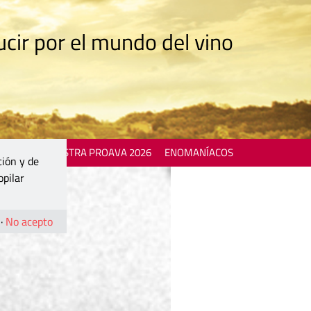
cir por el mundo del vino
 EVENTS
MOSTRA PROAVA 2026
ENOMANÍACOS
ción y de
opilar
·
No acepto