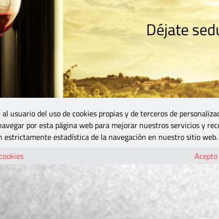
Déjate sedu
RISMO
ZONA DO
VINOS Y MÁS
GASTRONOMÍA
BLOGS
5B
 al usuario del uso de cookies propias y de terceros de personaliza
 navegar por esta página web para mejorar nuestros servicios y rec
 estrictamente estadística de la navegación en nuestro sitio web.
 cookies
Acepto