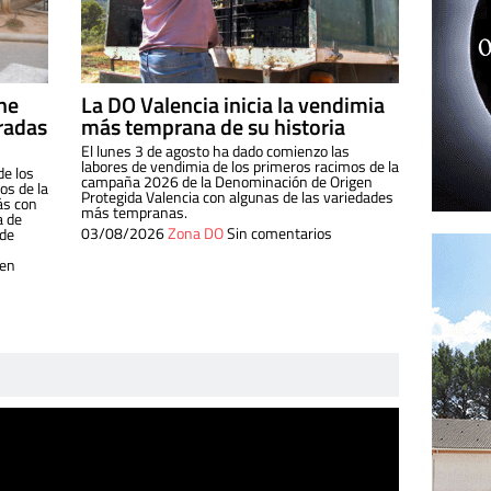
ine
La DO Valencia inicia la vendimia
radas
más temprana de su historia
El lunes 3 de agosto ha dado comienzo las
labores de vendimia de los primeros racimos de la
de los
campaña 2026 de la Denominación de Origen
s de la
Protegida Valencia con algunas de las variedades
ás con
más tempranas.
a de
03/08/2026
Zona DO
Sin comentarios
 de
 en