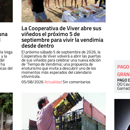
La Cooperativa de Viver abre sus
una
viñedos el próximo 5 de
l
septiembre para vivir la vendimia
desde dentro
 la Vega
El próximo sábado 5 de septiembre de 2026, la
 y la
Cooperativa de Viver volverá a abrir las puertas
del
de sus viñedos para celebrar una nueva edición
 ha
de ‘Tiempo de Vendimia’, una propuesta de
PAGO
cas del
enoturismo que invita a descubrir uno de los
momentos más esperados del calendario
GRAN
vitivinícola.
PAGO 
05/08/2026
Actualidad
Sin comentarios
DO Cav
Garnac