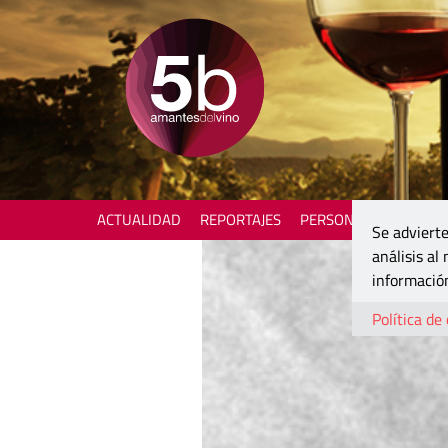
ACTUALIDAD
REPORTAJES
PERSONAJES
ENOTU
Se advierte
análisis al
información
Política de